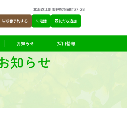
北海道江別市野幌屯田町37-28
順番予約する
電話
友だち追加
お知らせ
採用情報
お知らせ