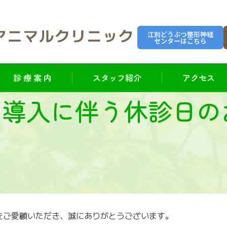
江別どうぶつ整形神経
センターはこちら
診 療 案 内
スタッフ紹介
アクセス
と導入に伴う休診日の
をご愛顧いただき、誠にありがとうございます。