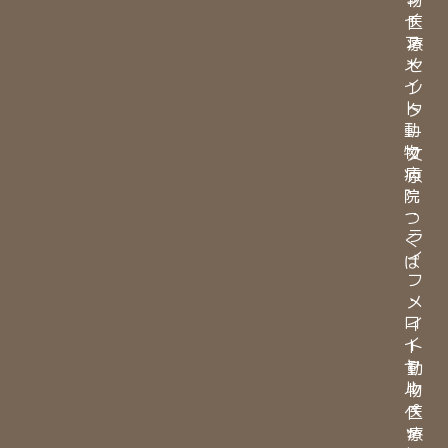
イ
医
フ
療
メ
セ
イ
ン
ト
タ
動
ー
物
文
病
京
院
・
つ
ラ
く
イ
ば
フ
・
メ
ロ
イ
イ
ト
ヤ
動
ル
物
ペ
医
ッ
療