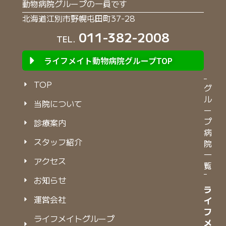
動物病院グループの一員です
北海道江別市野幌屯田町37-28
011-382-2008
TEL.
ライフメイト動物病院グループTOP
TOP
グ
ル
当院について
ー
プ
診療案内
病
スタッフ紹介
院
一
アクセス
覧
お知らせ
ラ
ラ
運営会社
イ
イ
フ
フ
ライフメイトグループ
メ
メ