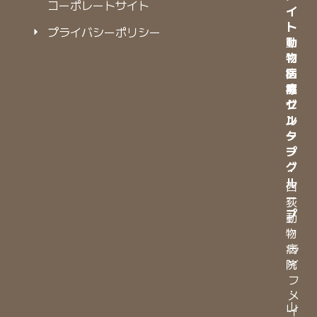
コーポレートサイト
イ
イ
ト
ト
プライバシーポリシー
動
動
物
物
病
医
院
療
グ
セ
ル
ン
ー
タ
プ
ー
グ
・
ル
西
ー
荻
プ
動
物
・
病
ラ
院
イ
フ
・
メ
山
イ