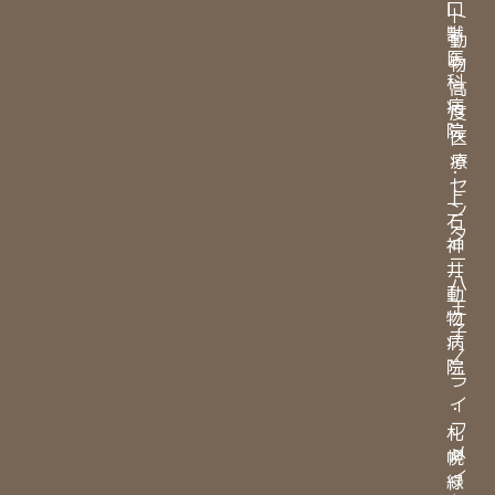
口
ト
獣
動
医
物
科
高
病
度
院
医
療
・
セ
上
ン
石
タ
神
ー
井
八
動
王
物
子
病
／
院
ラ
イ
・
フ
札
メ
幌
イ
緑