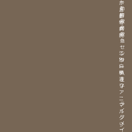
ト
が
動
丘
物
動
救
物
命
病
救
院
急
・
セ
江
ン
別
タ
白
ー
樺
八
通
王
り
子
ア
・
ニ
ラ
マ
イ
ル
フ
ク
メ
リ
イ
ニ