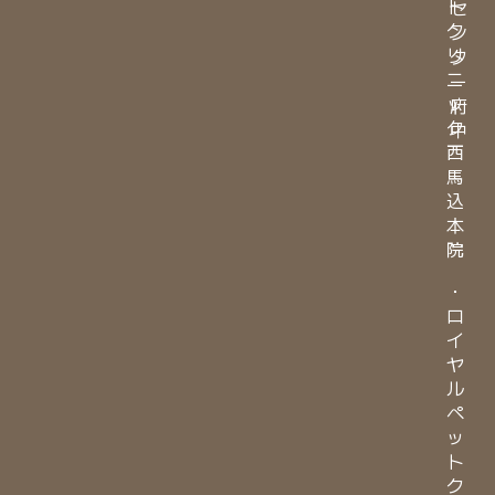
ト
セ
ク
ン
リ
タ
ニ
ー
ッ
府
ク
中
西
馬
込
本
院
・
ロ
イ
ヤ
ル
ペ
ッ
ト
ク