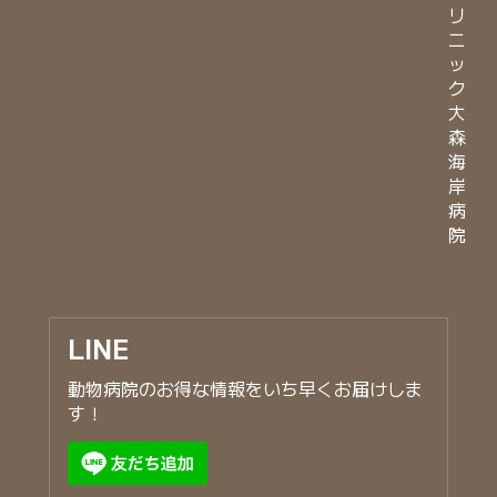
リ
ニ
ッ
ク
大
森
海
岸
病
院
LINE
動物病院のお得な情報をいち早くお届けしま
す！