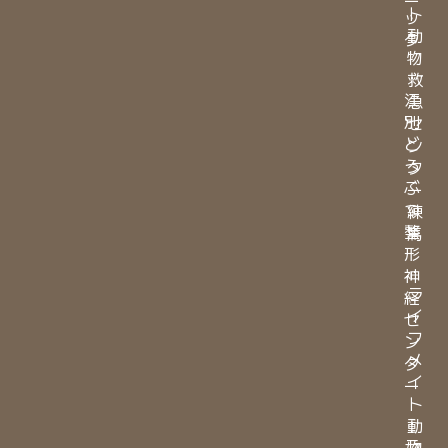
ト
ッ
動
ク
物
・
救
江
急
別
セ
ど
ン
う
タ
ぶ
ー
つ
練
整
馬
形
・
神
ラ
経
イ
セ
フ
ン
メ
タ
イ
ー
ト
・
動
ラ
物