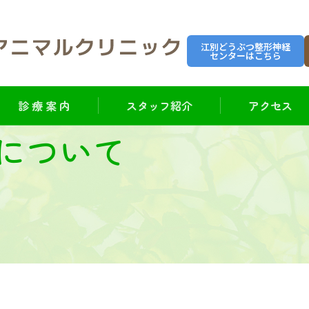
江別どうぶつ整形神経
センターはこちら
診 療 案 内
スタッフ紹介
アクセス
について